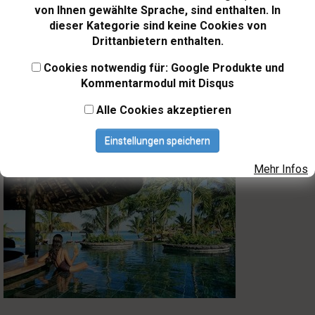
sehr komfortabel und modern eingerichtet,
von Ihnen gewählte Sprache, sind enthalten. In
einige verfügen auch über eine Außendusche.
dieser Kategorie sind keine Cookies von
Lassen Sie sich in 6 Restaurants mit
Drittanbietern enthalten.
unterschiedlichen Spezialitäten verwöhnen,
Cookies notwendig für: Google Produkte und
genießen Sie eine Anwendung im charmanten
Kommentarmodul mit Disqus
Clarins-Spa oder nutzen Sie das vielfältige
Sportangebot, welches keine Wünsche offen
Alle Cookies akzeptieren
lässt.
333 Zimmer.
Einstellungen speichern
Mehr Infos