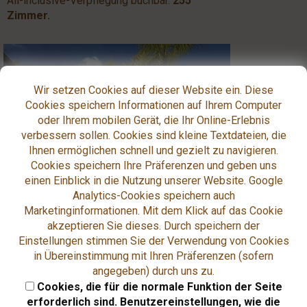
All-inclusive-Verpflegung buchbar.
255
Zimmer.
Wir setzen Cookies auf dieser Website ein. Diese
Cookies speichern Informationen auf Ihrem Computer
oder Ihrem mobilen Gerät, die Ihr Online-Erlebnis
verbessern sollen. Cookies sind kleine Textdateien, die
Ihnen ermöglichen schnell und gezielt zu navigieren.
Cookies speichern Ihre Präferenzen und geben uns
einen Einblick in die Nutzung unserer Website. Google
Analytics-Cookies speichern auch
Marketinginformationen. Mit dem Klick auf das Cookie
Trou aux Biches Beachcomber Golf Resort
akzeptieren Sie dieses. Durch speichern der
& Spa 5,5*
Einstellungen stimmen Sie der Verwendung von Cookies
Das Resort befindet sich wunderschöner Lage
in Übereinstimmung mit Ihren Präferenzen (sofern
an einem langen Sandstrand. Die Chalets und
angegeben) durch uns zu.
Villen liegen verstreut im tropischen Garten
Cookies, die für die normale Funktion der Seite
oder direkt am Strand. Die Zimmer sind alle
erforderlich sind. Benutzereinstellungen, wie die