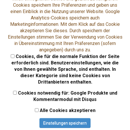
bekannt, was nach bestem Wissen und Gewissen im Vorfeld
Cookies speichern Ihre Präferenzen und geben uns
geprüft wurde. Weder Anbieter noch die Reiseagentur haben
einen Einblick in die Nutzung unserer Website. Google
aber Einfluss auf die aktuelle und zukünftige Gestaltung und
Analytics-Cookies speichern auch
auf die Inhalte etwaig verknüpfter Seiten.
Marketinginformationen. Mit dem Klick auf das Cookie
2.3. Etwaige Ansprüche sind von dem User unmittelbar
akzeptieren Sie dieses. Durch speichern der
gegenüber dem Dritten geltend zu machen. Ein Anspruch
Einstellungen stimmen Sie der Verwendung von Cookies
gegenüber dem Anbieter oder der Reiseagentur ist
in Übereinstimmung mit Ihren Präferenzen (sofern
ausdrücklich ausgeschlossen.
angegeben) durch uns zu.
Cookies, die für die normale Funktion der Seite
3. Urheber- und Markenschutzrechte
erforderlich sind. Benutzereinstellungen, wie die
3.1. Die auf dieser Website veröffentlichten Inhalte
von Ihnen gewählte Sprache, sind enthalten. In
unterliegen sowohl dem deutschen Urheber-, als auch
dieser Kategorie sind keine Cookies von
Markenschutzgesetz, was sowohl den Anbieter, als auch die
Drittanbietern enthalten.
Reiseagentur anbelangt. Auf die entsprechenden
Cookies notwendig für: Google Produkte und
gesetzlichen Regelungen in ihrer jeweiligen Gültigkeit wird
Kommentarmodul mit Disqus
ausdrücklich hingewiesen, ebenfalls auf die hierzu
einschlägige Kommentarliteratur.
Alle Cookies akzeptieren
3.2. Im Falle einer Verletzung dieser Rechte durch
Vervielfältigung, Bearbeitung, Übersetzung, Einspeicherung,
Einstellungen speichern
Verarbeitung oder Wiedergabe weist der Anbieter, sowie die