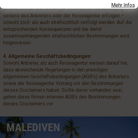
Reiseagentur darauf hin, dass diese – sollten sie nicht mit
Mehr Infos
ausdrücklicher und vorheriger schriftlicher Genehmigung
seitens des Anbieters oder der Reiseagentur erfolgen –
sowohl zivil- als auch strafrechtlich verfolgt werden. Auf die
entsprechenden Konsequenzen und die damit
zusammenhängenden strafrechtlichen Bestimmungen wird
hingewiesen.
4. Allgemeine Geschäftsbedingungen
Sowohl Anbieter, als auch Reiseagentur weisen darauf hin,
dass abweichende Regelungen in den jeweiligen
allgemeinen Geschäftsbedingungen (AGB's) des Anbieters
sowie der Reiseagentur Vorrang vor den Bestimmungen
dieses Disclaimers haben. Sollte diese vorhanden sein,
gehen diese firmen-internen AGB's den Bestimmungen
dieses Disclaimers vor.