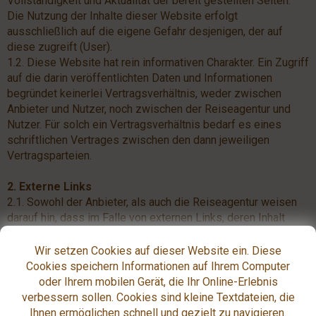
Vollständigkeit und Aktualität der bereit gestellten Seiten.
Die Nutzung der Inhalte dieser Website erfolgt
ausschließlich auf die eigene Gefahr desjenigen, der auf
diese zugreift (User).
1.2. Diese Website hat rein informativen Charakter. Ein Zugriff
auf die darin veröffentlichten Daten und Informationen
begründet keinerlei Vertragsverhältnis, weder zwischen
Anbieter und Nutzer, noch zwischen der Reiseagentur und
Nutzer. Für solch ein Vertragsverhältnis bedarf es eines
schriftlichen Vertrages zwischen den dann jeweiligen
Vertragsparteien.
2. Externe Links
2.1. Sowohl der Anbieter, als auch die Reiseagentur weisen
darauf hin, dass im Falle von externen Links, deren Inhalt
nicht in den Verantwortungsbereich, weder des Anbieters,
noch der Agentur fallen. Diese Websites unterliegen
Wir setzen Cookies auf dieser Website ein. Diese
ausschliesslich der Verantwortlichkeit und Haftung des
Cookies speichern Informationen auf Ihrem Computer
jeweiligen Betreibers.
oder Ihrem mobilen Gerät, die Ihr Online-Erlebnis
2.2. Verstösse gegen etwaige Rechtsvorschriften waren bei
verbessern sollen. Cookies sind kleine Textdateien, die
Erstellung dieser Website durch verlinkte Dritte nicht
Ihnen ermöglichen schnell und gezielt zu navigieren.